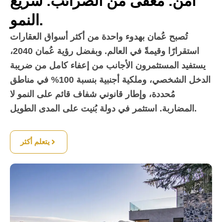
آمن. معفى من الضرائب. سريع
النمو.
تُصبح عُمان بهدوء واحدة من أكثر أسواق العقارات
استقرارًا وقيمةً في العالم. وبفضل رؤية عُمان 2040،
يستفيد المستثمرون الأجانب من إعفاء كامل من ضريبة
الدخل الشخصي، وملكية أجنبية بنسبة 100% في مناطق
مُحددة، وإطار قانوني شفاف قائم على النمو لا
المضاربة. استثمر في دولة بُنيت على المدى الطويل.
يتعلم أكثر