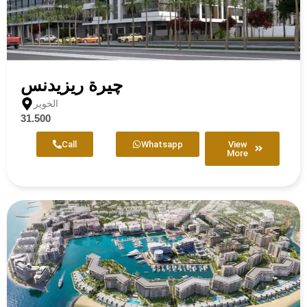
چيرة ريزيدنس
الخوير
31.500
Call
Whatsapp
View
More