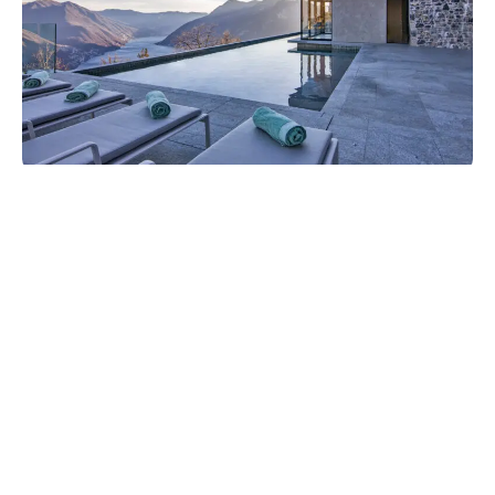
تواصل معنا
تواصل معنا
96897998984 - غيث
الجنيبي
96894900159 - مرح