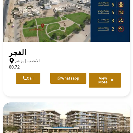
الفجر
الانصب | بوشر
60.72
Call
Whatsapp
View
More