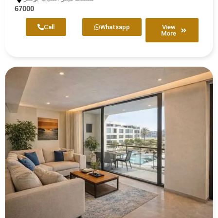
67000
Call
Whatsapp
View
More