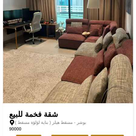
شقة فخمة للبيع
بوشر - مسقط هيلز ( بناية لؤلؤة مسقط )
90000