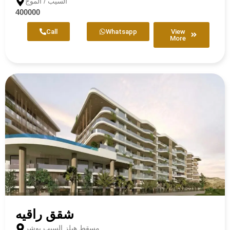
السيب / الموج
400000
Call
Whatsapp
View
More
شقق راقيه
مسقط هيلز السيب بوشر