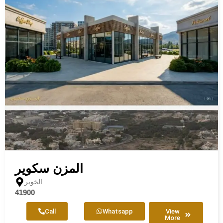
المزن سكوير
الخوير
41900
Call
Whatsapp
View
More