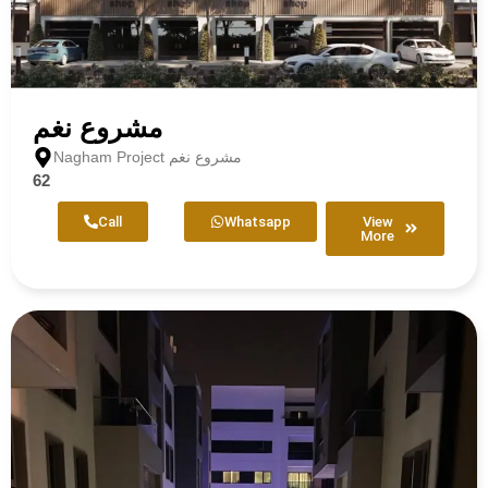
مشروع نغم
Nagham Project مشروع نغم
62
Call
Whatsapp
View
More