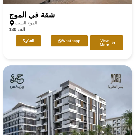
شقة في الموج
الموج السيب
130 الف
Call
Whatsapp
View
More