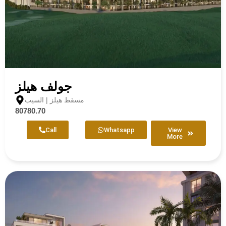
جولف هيلز
مسقط هيلز | السيب
80780.70
Call
Whatsapp
View
More