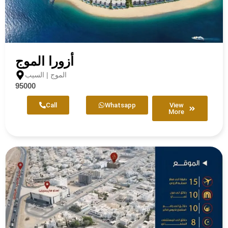
أزورا الموج
الموج | السيب
95000
Call
Whatsapp
View
More