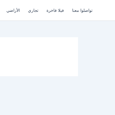
تواصلوا معنا
فيلا فاخرة
تجاري
الأراضي