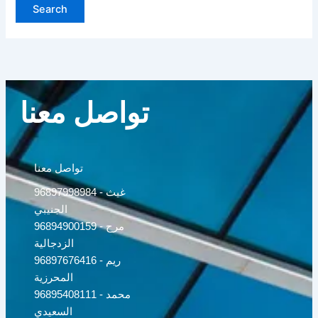
تواصل معنا
تواصل معنا
96897998984 - غيث
الجنيبي
96894900159 - مرح
الزدجالية
96897676416 - ريم
المحرزية
96895408111 - محمد
السعيدي