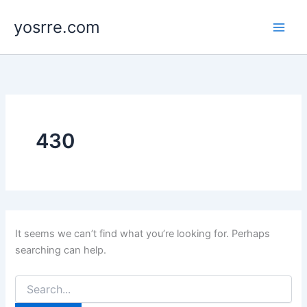
Search
Skip
for:
yosrre.com
to
content
430
It seems we can’t find what you’re looking for. Perhaps
searching can help.