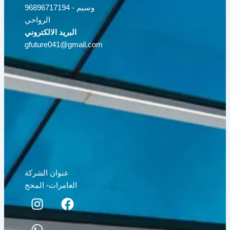
96896717194 - وسيم
الرواحي
البريد الالكتروني
gfuture041@gmail.com
عنوان الشركة
العامرات- المحج
I
W
F
n
h
a
s
a
c