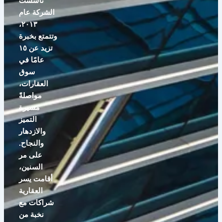
تأسست
الشركة عام
٢٠١٣،
وتتمتع بخبرة
تزيد عن ١٥
عامًا في
سوق
العقارات،
مواصلةً
مسيرة
التميز
والازدهار
والنجاح.
على مر
السنين،
أقامت يسر
العقارية
شراكات مع
نخبة من