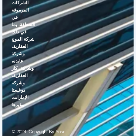
الشركات
المرموقة
في
المنطقة، بما
في ذلك
شركة الموج
العقارية،
وشركة
عايدة،
وشركة ركاز
العقارية،
وشركة
دوغستا
الإمارات،
وغيرها.
© 2024. Copyright By Yosr
Designed By
Masirat