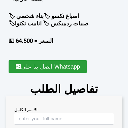
🏷️ اصباغ تكسو 🏷️بناء شخصي
🏷️صبيات ردميكس 🏷️ انابيب تكنوا
💵 السعر = 64.500
اتصل بنا على Whatsapp
تفاصيل الطلب
الاسم الكامل