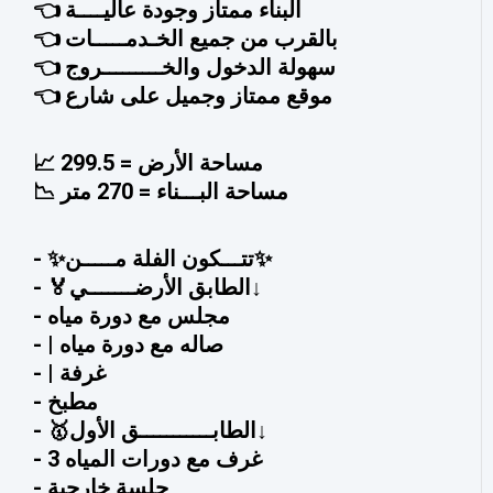
👈 البناء ممتاز وجودة عاليــــة
👈 بالقرب من جميع الخـدمـــــات
👈 سهولة الدخول والخـــــــــروج
👈 موقع ممتاز وجميل على شارع
📈 مساحة الأرض = 299.5
📉 مساحة البـــناء = 270 متر
- ✨تتـــكون الفلة مـــــن✨
- 🏅الطابق الأرضـــــــي↓
- مجلس مع دورة مياه
- ⁠| صاله مع دورة مياه
- ⁠| غرفة
- ⁠مطبخ
- 🥇الطابـــــــــــق الأول↓
- 3 غرف مع دورات المياه
- ⁠جلسة خارجية