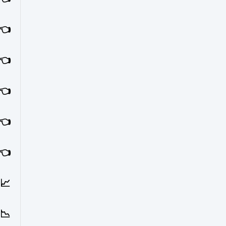
👈 
👈 
👈
👈 
👈 
📈 
📉 