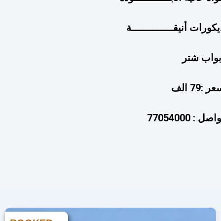
يكورات أنيقــــــــــــــة
بواب شتر
 :79 الف
صل : 77054000