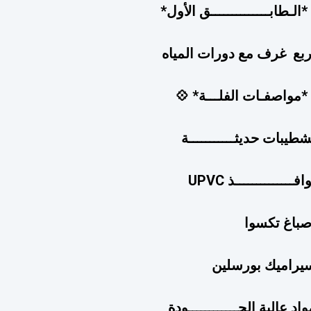
*الـطابــــــــــــــق الأول*
ربع غرف مع دورات المياه
*مواصفـات الفلـــة* 💠
شطيبات حديثـــــــــــة
افــــــــــــــذ UPVC
صباغ تكسوا
يراميك بورسلين
واد عالية الجــــــــــــودة