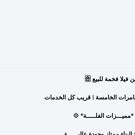
ن فيلا فخمة للبيع 🈴
امرات الخامسة | قريب كل الخدمات
*مميـــزات الفلـــــة* 💠
البناء ممتاز وجودة عاليــــــة