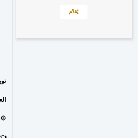
يُقدِّم
توي
الع
💠 
👈 