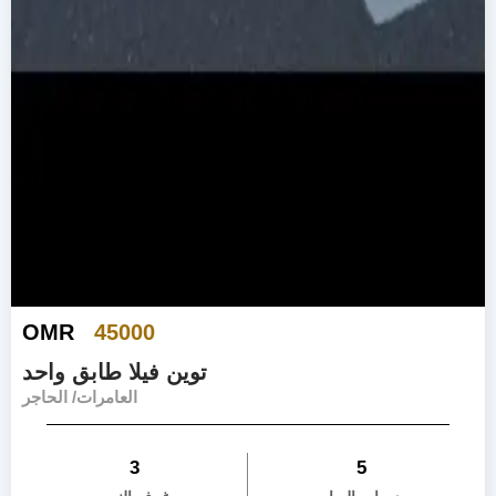
OMR
45000
توين فيلا طابق واحد
العامرات/ الحاجر
3
5