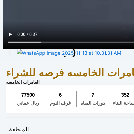
لعامرات الخامسه فرصه للشراء
العامرات الخامسه
77500
6
7
352
احة البناء
دورات المياه
غرف النوم
ريال عماني
المنطقة