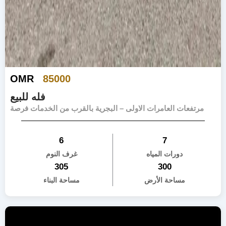
OMR
85000
فله للبيع
مرتفعات العامرات الاولى – البجرية بالقرب من الخدمات فرصة
6
7
دورات المياه
غرف النوم
305
300
مساحة الأرض
مساحة البناء