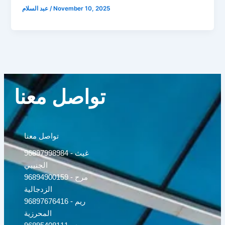
November 10, 2025
/
عبد السلام
تواصل معنا
تواصل معنا
96897998984 - غيث
الجنيبي
96894900159 - مرح
الزدجالية
96897676416 - ريم
المحرزية