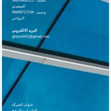
96895408111 - محمد
السعيدي
96896717194 - وسيم
الرواحي
البريد الالكتروني
gfuture041@gmail.com
عنوان الشركة
العامرات- المحج