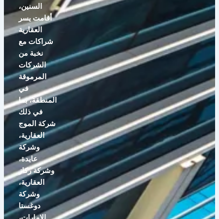
السنين،
أقامت يسر
العقارية
شراكات مع
نخبة من
الشركات
المرموقة
في
المنطقة، بما
في ذلك
شركة الموج
العقارية،
وشركة
عايدة،
وشركة ركاز
العقارية،
وشركة
دوغستا
الإمارات،