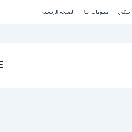
سكني
معلومات عنا
الصفحة الرئيسية
E