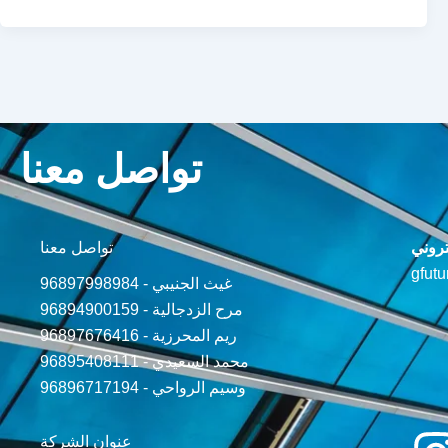
تواصل معنا
تروني
تواصل معنا
gfut
96897998984 - غيث الجنيبي
96894900159 - مرح الزدجالية
96897676416 - ريم المحرزية
96895408111 - محمد السعيدي
96896717194 - وسيم الرواحي
عنوان الشركة