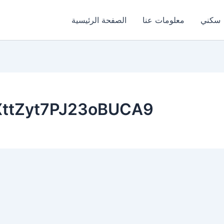
سكني
معلومات عنا
الصفحة الرئيسية
/XttZyt7PJ23oBUCA9