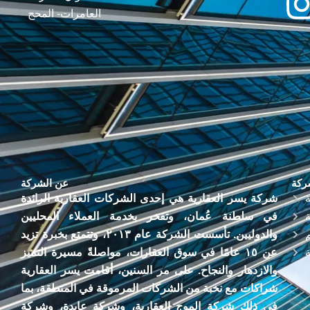
العامرات- المحج
ركة
عن الشركة
شركة يسر العقارية هي إحدى الشركات العقارية الرائدة
في سلطنة عُمان، وتفخر بخدمة العملاء المحليين
والدوليين. تأسست الشركة عام ٢٠١٣، وتتمتع بخبرة تزيد
عن ١٥ عامًا في سوق العقارات، مواصلةً مسيرة التميز
والازدهار والنجاح. على مر السنين، أقامت يسر العقارية
شراكات مع نخبة من الشركات المرموقة في المنطقة، بما
في ذلك شركة الموج العقارية، وشركة عايدة، وشركة